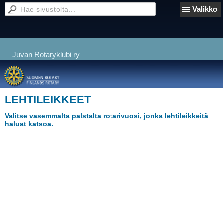
Valikko
Juvan Rotaryklubi ry
LEHTILEIKKEET
Valitse vasemmalta palstalta rotarivuosi, jonka lehtileikkeitä
haluat katsoa.