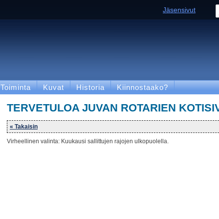
Jäsensivut
Toiminta
Kuvat
Historia
Kiinnostaako?
TERVETULOA JUVAN ROTARIEN KOTISI
« Takaisin
Virheellinen valinta: Kuukausi sallittujen rajojen ulkopuolella.