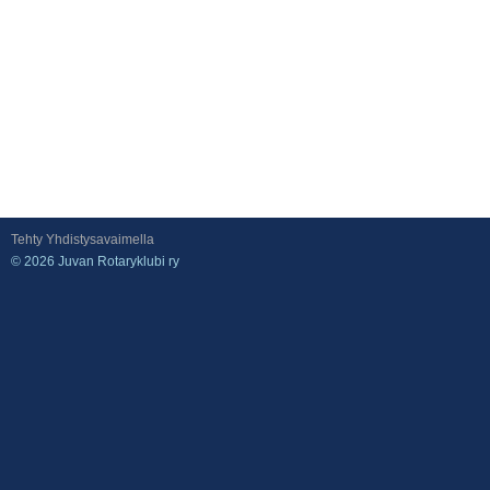
Tehty Yhdistysavaimella
©
2026 Juvan Rotaryklubi ry