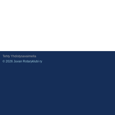
Tehty Yhdistysavaimella
©
2026 Juvan Rotaryklubi ry