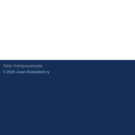
Tehty Yhdistysavaimella
©
2026 Juvan Rotaryklubi ry