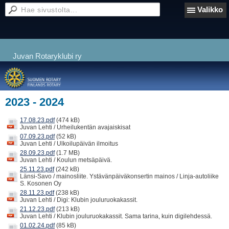
Valikko
Juvan Rotaryklubi ry
2023 - 2024
17.08.23.pdf
(474 kB)
Juvan Lehti / Urheilukentän avajaiskisat
07.09.23.pdf
(52 kB)
Juvan Lehti / Ulkoilupäivän ilmoitus
28.09.23.pdf
(1.7 MB)
Juvan Lehti / Koulun metsäpäivä.
25.11.23.pdf
(242 kB)
Länsi-Savo / mainosliite. Ystävänpäiväkonsertin mainos / Linja-autoliike
S. Kosonen Oy
28.11.23.pdf
(238 kB)
Juvan Lehti / Digi: Klubin jouluruokakassit.
21.12.23.pdf
(213 kB)
Juvan Lehti / Klubin jouluruokakassit. Sama tarina, kuin digilehdessä.
01.02.24.pdf
(85 kB)