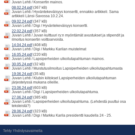
Juvan Lehti / Konsertin mainos.
08.02.24.pdf
(367 kB)
Juvan Lehti / Hyväntekeväisyys konsertti, ennakko artikkeli. Sama
artikkeli Länsi-Savossa 10.2.24.
09.02.24.pdf
(347 kB)
Juvan Lehti / Digi / Hyväntekeväisyys konsertti.
22.02.24.pdf
(357 kB)
Juvan Lehti / Juvan kulttuuri ry:n myöntämät avustukset ja stipendit ja
ilmoitus konsertin voittoarvoista.
14.04.24.pdf
(408 kB)
Juvan Lehti / Digi / Markku Karilan muistelmat
16.05.24.pdf
(220 kB)
Juvan Lehti / Lapsiperheiden ulkoilutapahtuman mainos.
30.05.24.pdf
(32 kB)
Juvan Lehti / Muistutusilmoitus Lapsiperheiden ulkoilutapahtumasta
19.06.24.pdf
(35 kB)
Juvan Lehti / Klubin kiitokset Lapsiperheiden ulkoilutapahtuman
järjestelyssä mukana olleille.
23.06.24.pdf
(603 kB)
Juvan Lehti / Digi / Lapsiperheiden ulkoilutapahtuma.
27.06.24.pdf
(385 kB)
Juvan Lehti / Lapsiperheiden ulkoilutapahtuma. (Lehdestä puuttui osa
teksteistä?)
28.06.24.pdf
(323 kB)
Juvan Lehti / Digi / Markku Karila presidentti kaudella 24 - 25.
Tehty Yhdistysavaimella